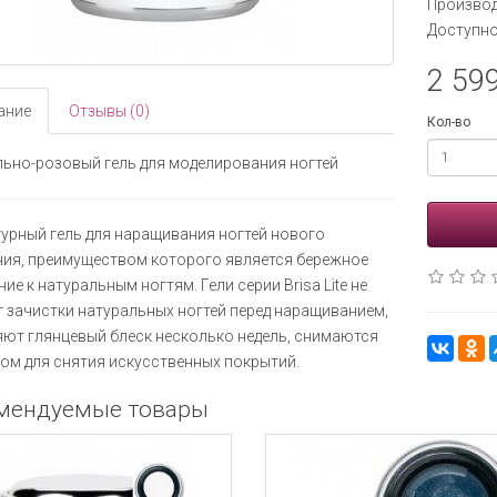
Производ
Доступно
2 599
ание
Отзывы (0)
Кол-во
ьно-розовый гель для моделирования ногтей
урный гель для наращивания ногтей нового
ия, преимуществом которого является бережное
ие к натуральным ногтям. Гели серии Brisa Lite не
 зачистки натуральных ногтей перед наращиванием,
ют глянцевый блеск несколько недель, снимаются
ом для снятия искусственных покрытий.
мендуемые товары