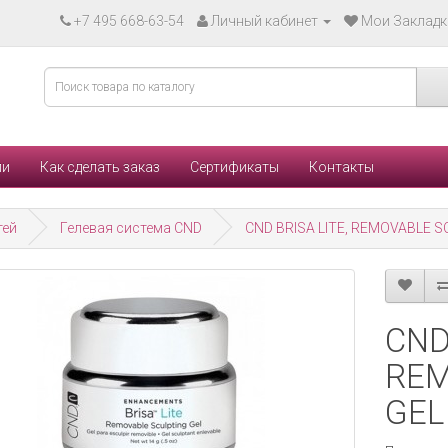
+7 495 668-63-54
Личный кабинет
Мои Закладки
ли
Как сделать заказ
Сертификаты
Контакты
тей
Гелевая система CND
CND BRISA LITE, REMOVABLE S
CND
REM
GEL