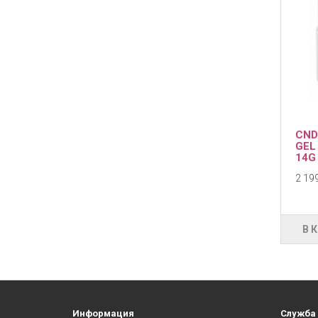
CND
GEL
14G
2 199
В 
Информация
Служба