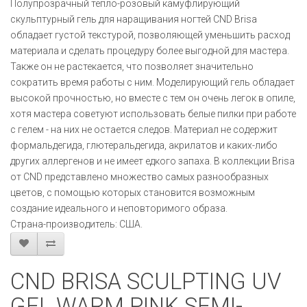
Полупрозрачный тепло-розовый камуфлирующий
скульптурный гель для наращивания ногтей CND Brisa
обладает густой текстурой, позволяющей уменьшить расход
материала и сделать процедуру более выгодной для мастера.
Также он не растекается, что позволяет значительно
сократить время работы с ним. Моделирующий гель обладает
высокой прочностью, но вместе с тем он очень легок в опиле,
хотя мастера советуют использовать белые пилки при работе
с гелем - на них не остается следов. Материал не содержит
формальдегида, глютеральдегида, акрилатов и каких-либо
других аллергенов и не имеет едкого запаха. В коллекции Brisa
от CND представлено множество самых разнообразных
цветов, с помощью которых становится возможным
создание идеального и неповторимого образа.
Страна-производитель: США.
CND BRISA SCULPTING UV
GEL WARM PINK SEMI-