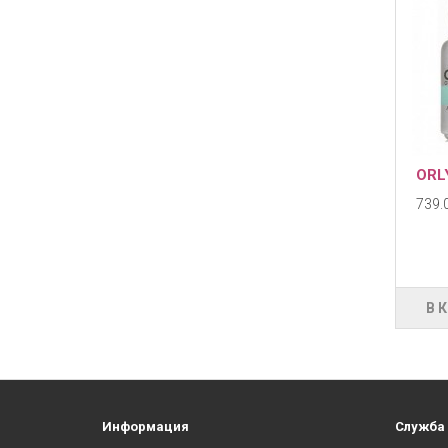
ORLY
739.0
В 
Информация
Служба