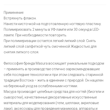
Применение:
Встряхнуть флакон.
Нанести кисточкой на подготовленную ногтевую пластину.
Полимеризовать 2 минуты в УФ-лампе или 30 секунд в LED-
лампе. При необходимости повторить.
При полимеризации остается легкий липкий слой. Снять
липкий слой салфеткой чуть смоченной Жидкостью для
снятия липкого слоя.
Философия бренда Masura восхищает уникальным подходом
– применять в производстве отлично зарекомендовавшие
себя последние технологии и при этом следовать старинной
традиции Востока – жить в единении с природой. Он нацелен
на бережный уход за ослабленными ногтями.
Масура производит целебные средства для ногтей (биогели и
сыворотки), качественные декоративные искусственные
материалы для моделирования (гели, шеллаки, акриловые
лаки), аксессуары для проведения маникюра, аппараты и