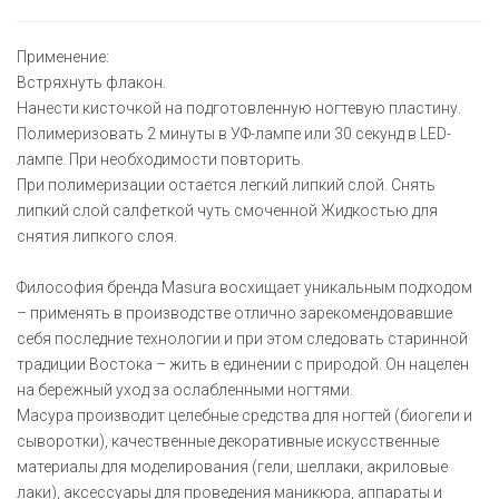
Применение:
Встряхнуть флакон.
Нанести кисточкой на подготовленную ногтевую пластину.
Полимеризовать 2 минуты в УФ-лампе или 30 секунд в LED-
лампе. При необходимости повторить.
При полимеризации остается легкий липкий слой. Снять
липкий слой салфеткой чуть смоченной Жидкостью для
снятия липкого слоя.
Философия бренда Masura восхищает уникальным подходом
– применять в производстве отлично зарекомендовавшие
себя последние технологии и при этом следовать старинной
традиции Востока – жить в единении с природой. Он нацелен
на бережный уход за ослабленными ногтями.
Масура производит целебные средства для ногтей (биогели и
сыворотки), качественные декоративные искусственные
материалы для моделирования (гели, шеллаки, акриловые
лаки), аксессуары для проведения маникюра, аппараты и