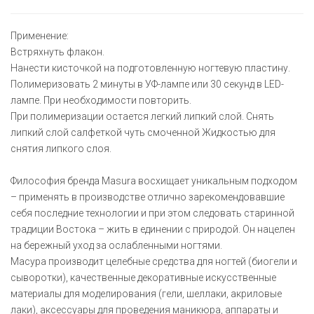
Применение:
Встряхнуть флакон.
Нанести кисточкой на подготовленную ногтевую пластину.
Полимеризовать 2 минуты в УФ-лампе или 30 секунд в LED-
лампе. При необходимости повторить.
При полимеризации остается легкий липкий слой. Снять
липкий слой салфеткой чуть смоченной Жидкостью для
снятия липкого слоя.
Философия бренда Masura восхищает уникальным подходом
– применять в производстве отлично зарекомендовавшие
себя последние технологии и при этом следовать старинной
традиции Востока – жить в единении с природой. Он нацелен
на бережный уход за ослабленными ногтями.
Масура производит целебные средства для ногтей (биогели и
сыворотки), качественные декоративные искусственные
материалы для моделирования (гели, шеллаки, акриловые
лаки), аксессуары для проведения маникюра, аппараты и