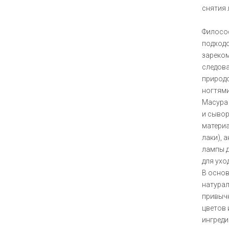
снятия 
Филосо
подходо
зареком
следова
природо
ногтями
Масура 
и сывор
материа
лаки), 
лампы 
для уход
В основ
натурал
привычн
цветов 
ингреди