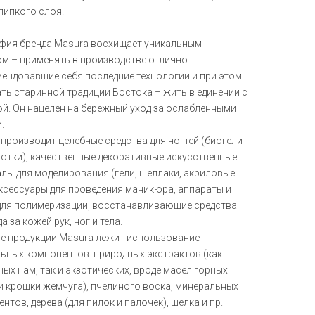
липкого слоя.
фия бренда Masura восхищает уникальным
м – применять в производстве отлично
ендовавшие себя последние технологии и при этом
ть старинной традиции Востока – жить в единении с
й. Он нацелен на бережный уход за ослабленными
.
производит целебные средства для ногтей (биогели
отки), качественные декоративные искусственные
лы для моделирования (гели, шеллаки, акриловые
аксессуары для проведения маникюра, аппараты и
для полимеризации, восстанавливающие средства
а за кожей рук, ног и тела.
е продукции Masura лежит использование
ьных компонентов: природных экстрактов (как
ых нам, так и экзотических, вроде масел горных
и крошки жемчуга), пчелиного воска, минеральных
ентов, дерева (для пилок и палочек), шелка и пр.