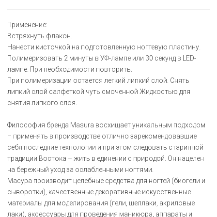
Применение:
Встряхнуть флакон.
Нанести кисточкой на подготовленную ногтевую пластину.
Полимеризовать 2 минуты в УФ-лампе или 30 секунд в LED-
лампе. При необходимости повторить.
При полимеризации остается легкий липкий слой. Снять
липкий слой салфеткой чуть смоченной Жидкостью для
снятия липкого слоя.
Философия бренда Masura восхищает уникальным подходом
– применять в производстве отлично зарекомендовавшие
себя последние технологии и при этом следовать старинной
традиции Востока – жить в единении с природой. Он нацелен
на бережный уход за ослабленными ногтями.
Масура производит целебные средства для ногтей (биогели и
сыворотки), качественные декоративные искусственные
материалы для моделирования (гели, шеллаки, акриловые
лаки), аксессуары для проведения маникюра, аппараты и