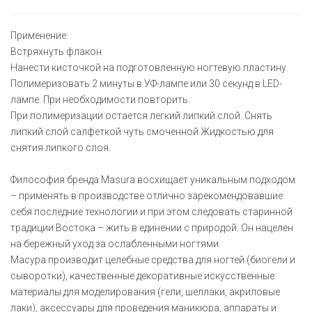
Применение:
Встряхнуть флакон.
Нанести кисточкой на подготовленную ногтевую пластину.
Полимеризовать 2 минуты в УФ-лампе или 30 секунд в LED-
лампе. При необходимости повторить.
При полимеризации остается легкий липкий слой. Снять
липкий слой салфеткой чуть смоченной Жидкостью для
снятия липкого слоя.
Философия бренда Masura восхищает уникальным подходом
– применять в производстве отлично зарекомендовавшие
себя последние технологии и при этом следовать старинной
традиции Востока – жить в единении с природой. Он нацелен
на бережный уход за ослабленными ногтями.
Масура производит целебные средства для ногтей (биогели и
сыворотки), качественные декоративные искусственные
материалы для моделирования (гели, шеллаки, акриловые
лаки), аксессуары для проведения маникюра, аппараты и