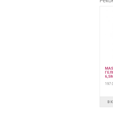
Реко
MAS
ГЕЛ
6,5
197.0
В 