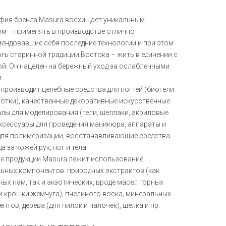
фия бренда Masura восхищает уникальным
м – применять в производстве отлично
ендовавшие себя последние технологии и при этом
ть старинной традиции Востока – жить в единении с
й. Он нацелен на бережный уход за ослабленными
.
производит целебные средства для ногтей (биогели
отки), качественные декоративные искусственные
лы для моделирования (гели, шеллаки, акриловые
аксессуары для проведения маникюра, аппараты и
для полимеризации, восстанавливающие средства
а за кожей рук, ног и тела.
е продукции Masura лежит использование
ьных компонентов: природных экстрактов (как
ых нам, так и экзотических, вроде масел горных
и крошки жемчуга), пчелиного воска, минеральных
ентов, дерева (для пилок и палочек), шелка и пр.