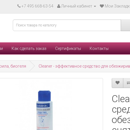
+7 495 668-63-54
Личный кабинет
Мои Закладки
ли
Как сделать заказ
Сертификаты
Контакты
рила, биогеля
Cleaner - эффективное средство для обезжирив
Cle
сре
обе