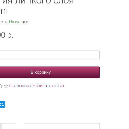
тия липкого слоя
ml
сть:
На складе
0 р.
В корзину
0 отзывов
/
Написать отзыв