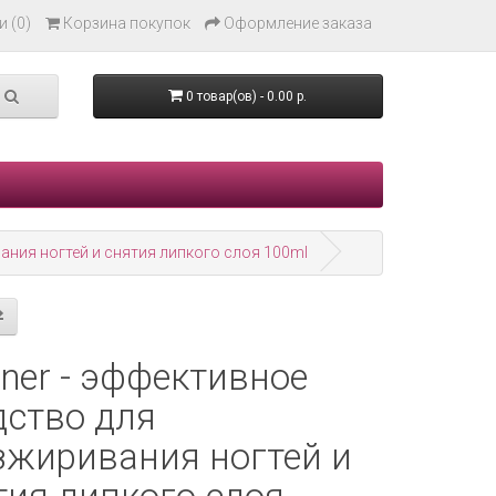
 (0)
Корзина покупок
Оформление заказа
0 товар(ов) - 0.00 р.
ания ногтей и снятия липкого слоя 100ml
aner - эффективное
дство для
зжиривания ногтей и