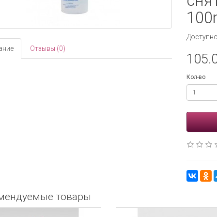
сня
100
Доступно
ание
Отзывы (0)
105.0
Кол-во
мендуемые товары