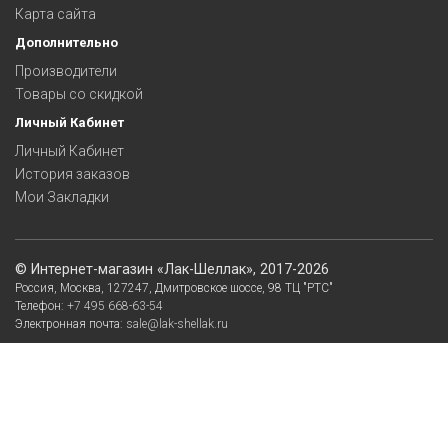
Карта сайта
Дополнительно
Производители
Товары со скидкой
Личный Кабинет
Личный Кабинет
История заказов
Мои Закладки
©
Интернет-магазин «Лак-Шеллак»
, 2017-2026
Россия,
Москва
,
127247
,
Дмитровское шоссе, 98
ТЦ "РТС"
Телефон:
+7 495 668-63-54
Электронная почта:
sale@lak-shellak.ru