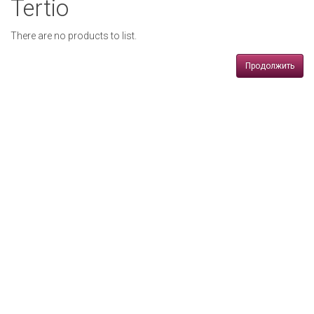
Tertio
navigati
There are no products to list.
Продолжить