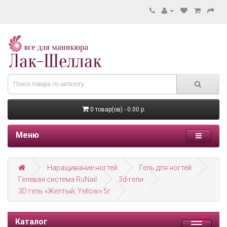
0 товар(ов) - 0.00 р.
Меню
Наращивание ногтей
Гель для ногтей
Гелевая система RuNail
3d-гели
3D гель «Желтый, Yellow» 5г
Каталог