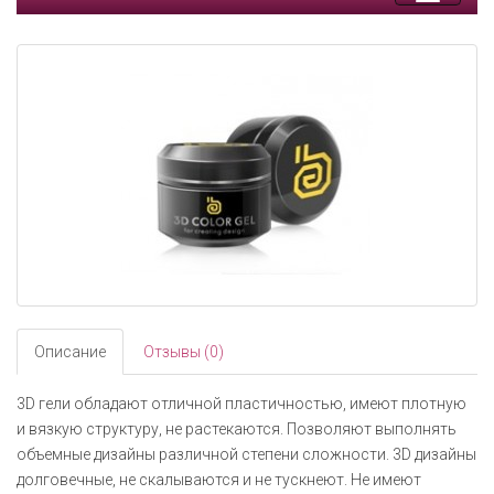
Toggle
navigati
Описание
Отзывы (0)
3D гели обладают отличной пластичностью, имеют плотную
и вязкую структуру, не растекаются. Позволяют выполнять
объемные дизайны различной степени сложности. 3D дизайны
долговечные, не скалываются и не тускнеют. Не имеют