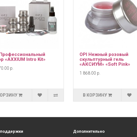
 Профессиональный
OPI Нежный розовый
р «AXXIUM Intro Kit»
скульптурный гель
«АКСИУМ» «Soft Pink»
0.00 р.
1 868.00 р.
КОРЗИНУ
В КОРЗИНУ
 поддержки
Дополнительно