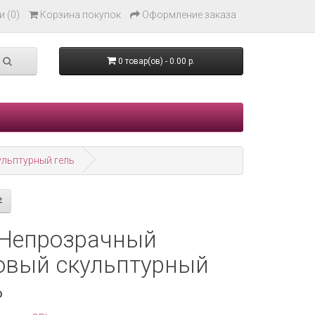
 (0)
Корзина покупок
Оформление заказа
0 товар(ов) - 0.00 р.
ульптурный гель
 Непрозрачный
овый скульптурный
ь