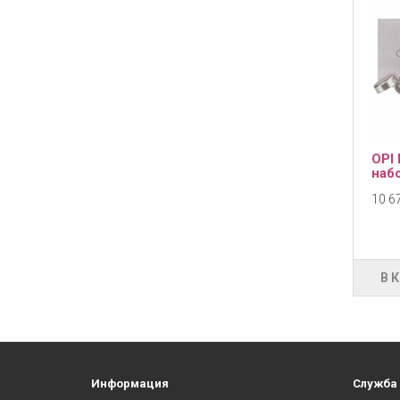
OPI
набо
10 67
В 
Информация
Служба