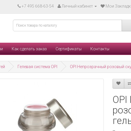
+7 495 668-63-54
Личный кабинет
Мои Закладки
ли
Как сделать заказ
Сертификаты
Контакты
тей
Гелевая система OPI
OPI Непрозрачный розовый ск
OPI
роз
гел