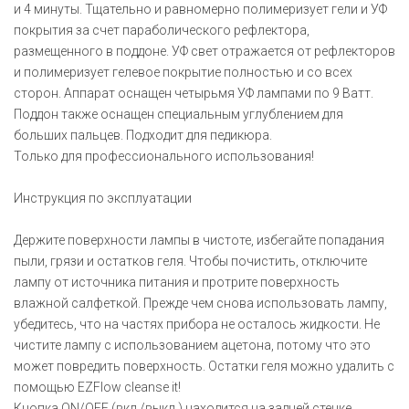
и 4 минуты. Тщательно и равномерно полимеризует гели и УФ
покрытия за счет параболического рефлектора,
размещенного в поддоне. УФ свет отражается от рефлекторов
и полимеризует гелевое покрытие полностью и со всех
сторон. Аппарат оснащен четырьмя УФ лампами по 9 Ватт.
Поддон также оснащен специальным углублением для
больших пальцев. Подходит для педикюра.
Только для профессионального использования!
Инструкция по эксплуатации
Держите поверхности лампы в чистоте, избегайте попадания
пыли, грязи и остатков геля. Чтобы почистить, отключите
лампу от источника питания и протрите поверхность
влажной салфеткой. Прежде чем снова использовать лампу,
убедитесь, что на частях прибора не осталось жидкости. Не
чистите лампу с использованием ацетона, потому что это
может повредить поверхность. Остатки геля можно удалить с
помощью EZFlow cleanse it!
Кнопка ON/OFF (вкл./выкл.) находится на задней стенке