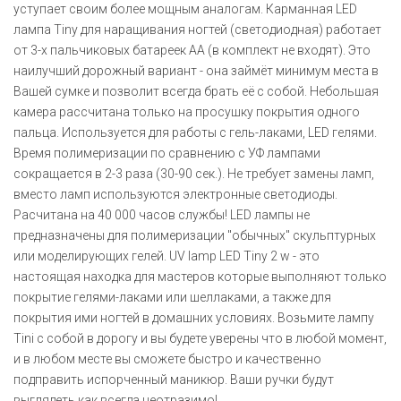
уступает своим более мощным аналогам. Карманная LED
лампа Tiny для наращивания ногтей (светодиодная) работает
от 3-х пальчиковых батареек АА (в комплект не входят). Это
наилучший дорожный вариант - она займёт минимум места в
Вашей сумке и позволит всегда брать её с собой. Небольшая
камера рассчитана только на просушку покрытия одного
пальца. Используется для работы с гель-лаками, LED гелями.
Время полимеризации по сравнению с УФ лампами
сокращается в 2-3 раза (30-90 сек.). Не требует замены ламп,
вместо ламп используются электронные светодиоды.
Расчитана на 40 000 часов службы! LED лампы не
предназначены для полимеризации "обычных" скульптурных
или моделирующих гелей. UV lamp LED Tiny 2 w - это
настоящая находка для мастеров которые выполняют только
покрытие гелями-лаками или шеллаками, а также для
покрытия ими ногтей в домашних условиях. Возьмите лампу
Tini с собой в дорогу и вы будете уверены что в любой момент,
и в любом месте вы сможете быстро и качественно
подправить испорченный маникюр. Ваши ручки будут
выглядеть как всегда неотразимо!