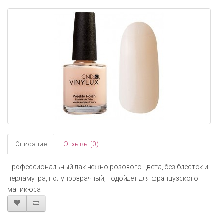
navigati
Описание
Отзывы (0)
Профессиональный лак нежно-розового цвета, без блесток и
перламутра, полупрозрачный, подойдет для французского
маникюра