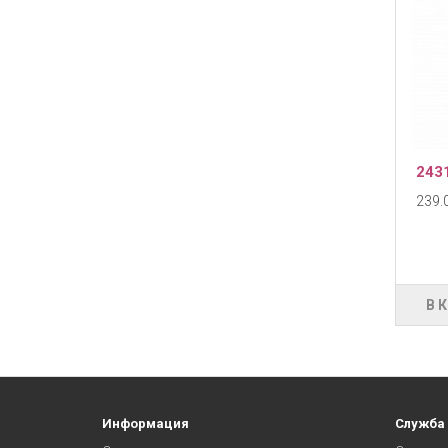
243
239.0
В 
Информация
Служба