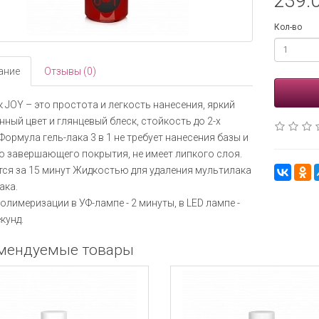
239.0
Кол-во
ание
Отзывы (0)
к JOY – это простота и легкость нанесения, яркий
ный цвет и глянцевый блеск, стойкость до 2-х
 Формула гель-лака 3 в 1 не требует нанесения базы и
о завершающего покрытия, не имеет липкого слоя.
ся за 15 минут Жидкостью для удаления мультилака
ака.
олимеризации в УФ-лампе - 2 минуты, в LED лампе -
кунд.
мендуемые товары