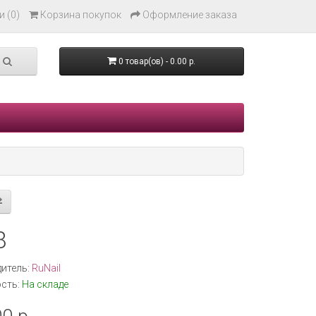
 (0)
Корзина покупок
Оформление заказа
0 товар(ов) - 0.00 р.
8
итель:
RuNail
сть:
На складе