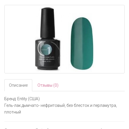
navigati
Описание
Отзывы (0)
Бренд: Entity (США)
Гель-лак дымчато- нефритовый, без блесток и перламутра,
плотный