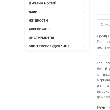
ДИЗАЙН НОГТЕЙ
ЛАКИ
ЖИДКОСТИ
Опис
АКСЕССУАРЫ
Бренд: E
ИНСТРУМЕНТЫ
Гель-ла
ЭЛЕКТРООБОРУДОВАНИЕ
перлам
Гель-лак
белый ц
оттенко
мерцани
и трога
высокой
даже во
Реко