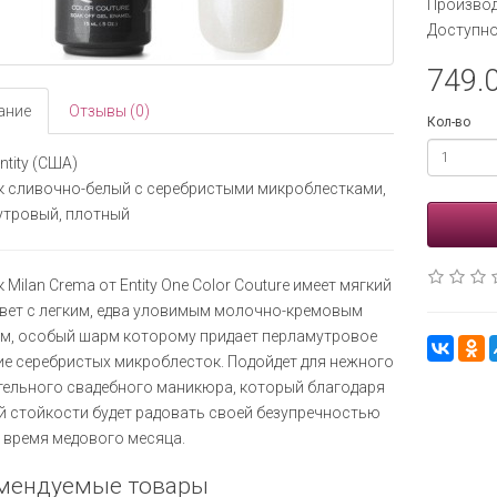
Производ
Доступно
749.0
ание
Отзывы (0)
Кол-во
ntity (США)
к сливочно-белый с серебристыми микроблестками,
утровый, плотный
 Milan Crema от Entity One Color Couture имеет мягкий
вет с легким, едва уловимым молочно-кремовым
м, особый шарм которому придает перламутровое
е серебристых микроблесток. Подойдет для нежного
тельного свадебного маникюра, который благодаря
 стойкости будет радовать своей безупречностью
 время медового месяца.
мендуемые товары