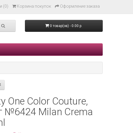
 (0)
Корзина покупок
Оформление заказа
0 товар(ов) - 0.00 р.
ty One Color Couture,
т №6424 Milan Crema
ml