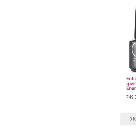
Enti
цве
Enam
749.0
В 