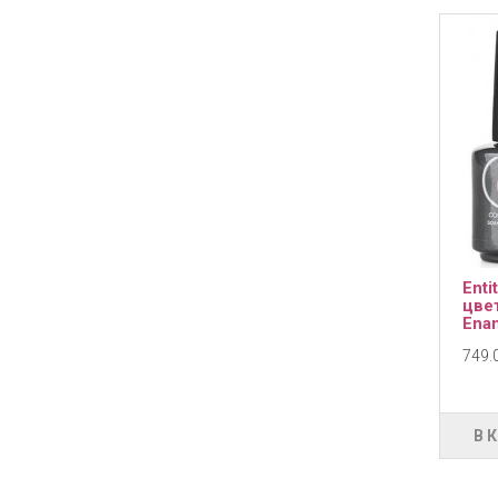
Enti
цве
Enam
749.0
В 