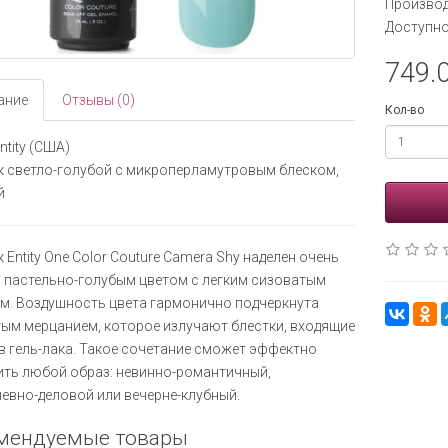
Производ
Доступно
749.0
ание
Отзывы (0)
Кол-во
ntity (США)
к светло-голубой с микроперламутровым блеском,
й
к Entity One Color Couture Camera Shy наделен очень
пастельно-голубым цветом с легким сизоватым
м. Воздушность цвета гармонично подчеркнута
ым мерцанием, которое излучают блестки, входящие
в гель-лака. Такое сочетание сможет эффектно
ть любой образ: невинно-романтичный,
евно-деловой или вечерне-клубный.
мендуемые товары