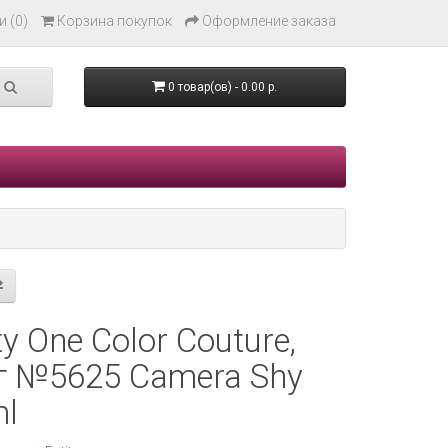
 (0)
Корзина покупок
Оформление заказа
0 товар(ов) - 0.00 р.
ty One Color Couture,
т №5625 Camera Shy
ml