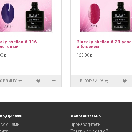
sky shellac А 116
Bluesky shellac А 23 роз
летовый
с блеском
0 р.
120.00 р.
КОРЗИНУ
В КОРЗИНУ
 поддержки
Дополнительно
ся с нами
Производители
айта
Товары со скидкой