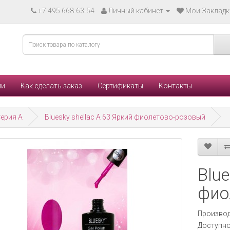
+7 495 668-63-54
Личный кабинет
Мои Закладки
ли
Как сделать заказ
Сертификаты
Контакты
ерия А
Bluesky shellac A 63 Яркий фиолетово-розовый
Blue
фио
Производ
Доступно