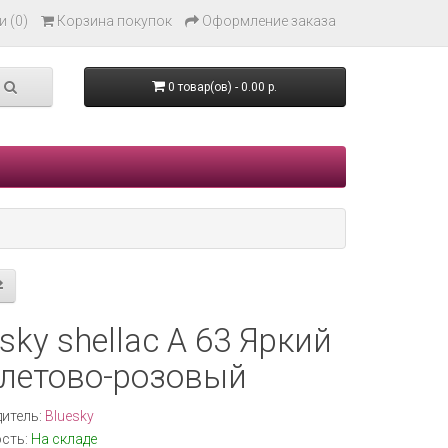
 (0)
Корзина покупок
Оформление заказа
0 товар(ов) - 0.00 р.
sky shellac A 63 Яркий
летово-розовый
итель:
Bluesky
сть:
На складе