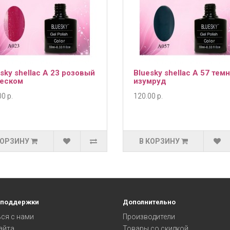
sky shellac А 23 розовый
Bluesky shellac А 57 тем
леском
изумруд
0 р.
120.00 р.
КОРЗИНУ
В КОРЗИНУ
 поддержки
Дополнительно
ся с нами
Производители
айта
Товары со скидкой