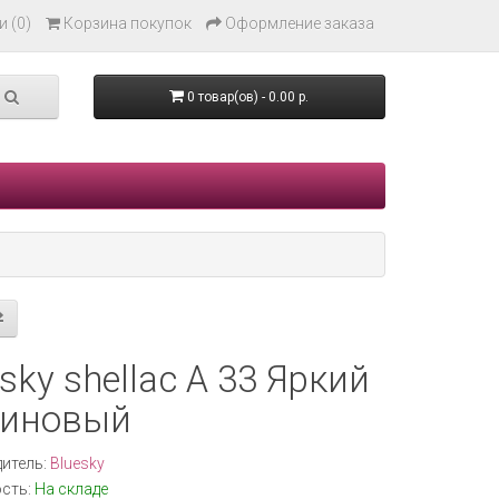
 (0)
Корзина покупок
Оформление заказа
0 товар(ов) - 0.00 р.
sky shellac A 33 Яркий
иновый
итель:
Bluesky
сть:
На складе