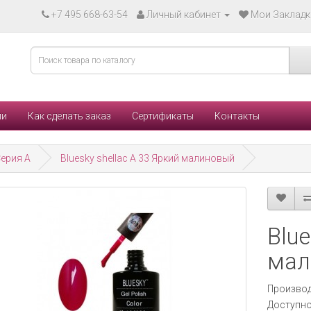
+7 495 668-63-54
Личный кабинет
Мои Закладки
ли
Как сделать заказ
Сертификаты
Контакты
ерия А
Bluesky shellac A 33 Яркий малиновый
Blue
мал
Производ
Доступно