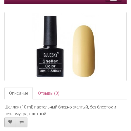
Toggle
navigati
Описание
Отзывы (0)
Шеллак (10 ml) пастельный бледно-желтый, без блесток и
перламутра, плотный.