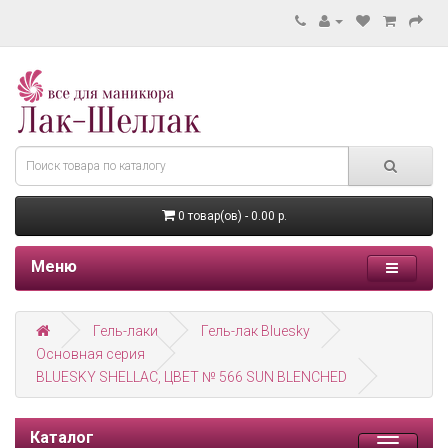
0 товар(ов) - 0.00 р.
Меню
Гель-лаки
Гель-лак Bluesky
Основная серия
BLUESKY SHELLAC, ЦВЕТ № 566 SUN BLENCHED
Каталог