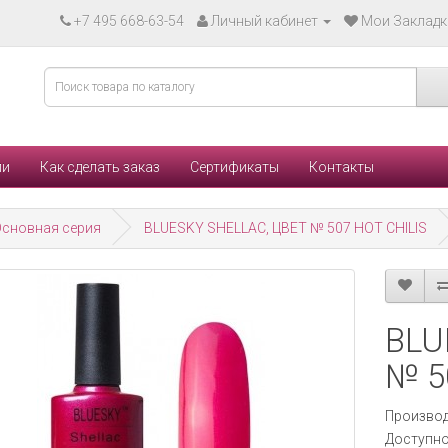
+7 495 668-63-54
Личный кабинет
Мои Закладки
ли
Как сделать заказ
Сертификаты
Контакты
сновная серия
BLUESKY SHELLAC, ЦВЕТ № 507 HOT CHILIS
BLU
№ 5
Производ
Доступно