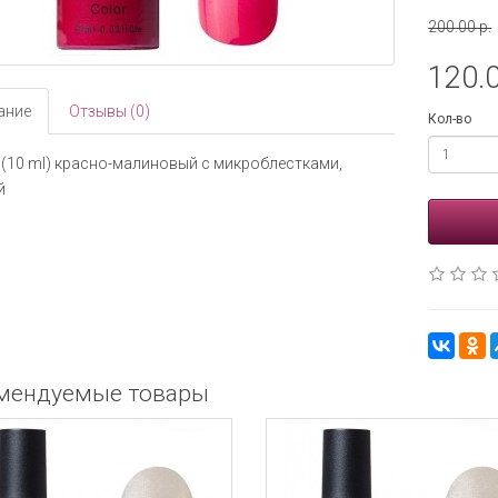
200.00 р.
120.0
ание
Отзывы (0)
Кол-во
(10 ml) красно-малиновый с микроблестками,
й
мендуемые товары