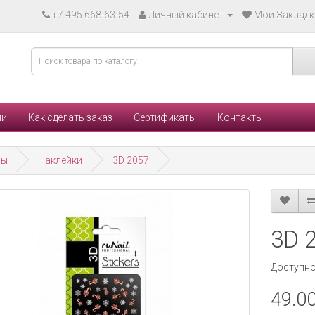
+7 495 668-63-54
Личный кабинет
Мои Закладки
ли
Как сделать заказ
Сертификаты
Контакты
ры
Наклейки
3D 2057
3D 
Доступно
49.00