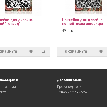
лейки для дизайна
Наклейки для дизайна
ей "гепард"
ногтей "кожа ящерицы"
 р.
49.00 р.
КОРЗИНУ
В КОРЗИНУ
 поддержки
Дополнительно
ся с нами
Производители
айта
Товары со скидкой